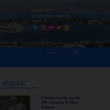
8 Agosto 2026
San Domenico, sacerdote
seguici su
Facebook
Instagram
Flickr
YouTube
Feed
Ricerca
per:
n diocesi
Il Santo Padre Leone
XIV incontra il Clero
italiano