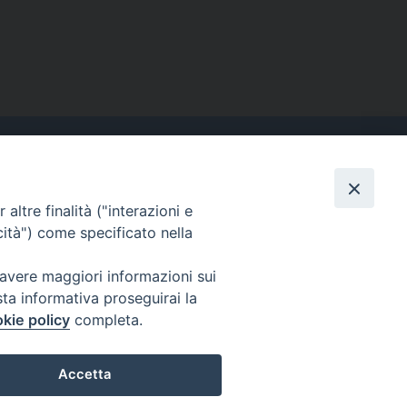
altre finalità ("interazioni e
Contatti
cità") come specificato nella
Tel. 090.6684111 - Fax.
090.6684206
 avere maggiori informazioni sui
arcivescovo.messina@tin.it
sta informativa proseguirai la
kie policy
completa.
Canali social
Accetta