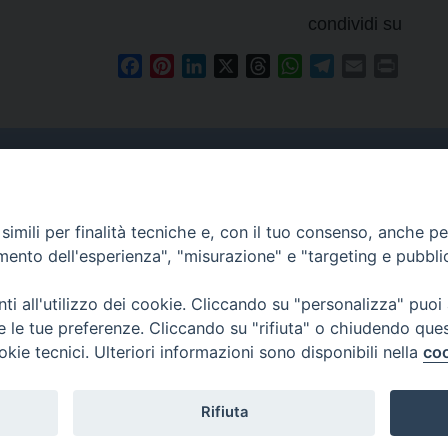
condividi su
Facebook
Pinterest
LinkedIn
X
Threads
WhatsApp
Telegram
Email
Print
Curia
imili per finalità tecniche e, con il tuo consenso, anche per 
Indirizzo
amento dell'esperienza", "misurazione" e "targeting e pubbli
Via Garibaldi, 67 - 98122
Messina (ME)
i all'utilizzo dei cookie. Cliccando su "personalizza" puoi
re le tue preferenze. Cliccando su "rifiuta" o chiudendo que
Orari
okie tecnici. Ulteriori informazioni sono disponibili nella
coo
da lunedi al venerdi dalle ore
9.30 alle 12.30
Rifiuta