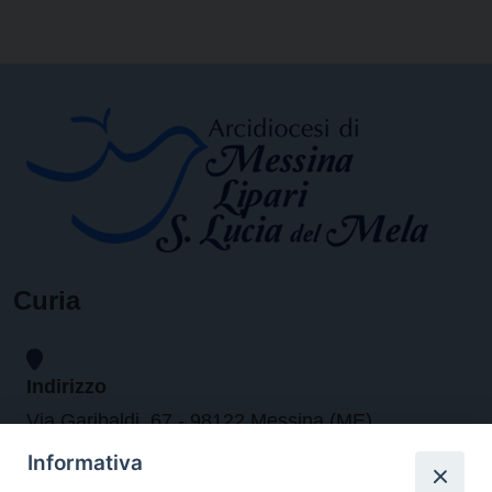
Curia
Indirizzo
Via Garibaldi, 67 - 98122 Messina (ME)
Informativa