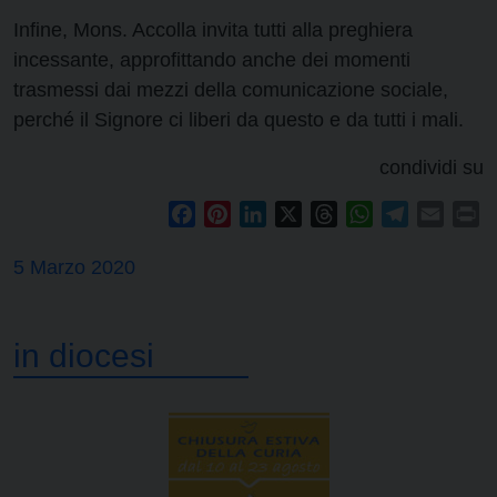
Infine, Mons. Accolla invita tutti alla preghiera
incessante, approfittando anche dei momenti
trasmessi dai mezzi della comunicazione sociale,
perché il Signore ci liberi da questo e da tutti i mali.
condividi su
Facebook
Pinterest
LinkedIn
X
Threads
WhatsApp
Telegram
Email
Pr
5 Marzo 2020
in diocesi