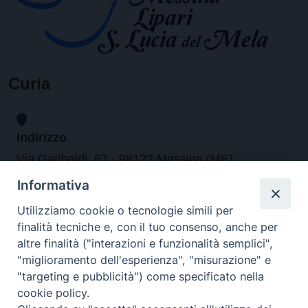
Curia
Indirizzo
Via Garibaldi, 67 - 98122 Messina (ME)
Informativa
Orari
Utilizziamo cookie o tecnologie simili per
finalità tecniche e, con il tuo consenso, anche per
da lunedi al venerdi dalle ore 9.30 alle 12.30
altre finalità ("interazioni e funzionalità semplici",
"miglioramento dell'esperienza", "misurazione" e
"targeting e pubblicità") come specificato nella
Contatti
cookie policy.