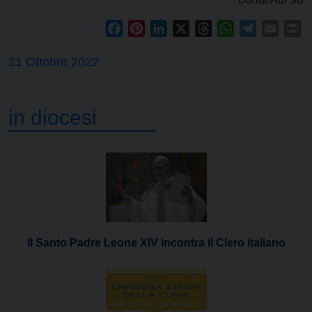
Facebook
Pinterest
LinkedIn
X
Threads
WhatsApp
Telegram
Email
Pr
21 Ottobre 2022
in diocesi
Il Santo Padre Leone XIV incontra il Clero italiano