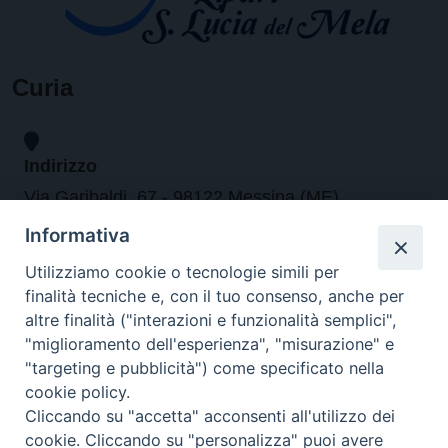
Curia
Indirizzo
Via Garibaldi, 67 - 98122 Messina (ME)
Informativa
Orari
Utilizziamo cookie o tecnologie simili per
finalità tecniche e, con il tuo consenso, anche per
da lunedi al venerdi dalle ore 9.30 alle 12.30
altre finalità ("interazioni e funzionalità semplici",
"miglioramento dell'esperienza", "misurazione" e
"targeting e pubblicità") come specificato nella
Contatti
cookie policy.
Cliccando su "accetta" acconsenti all'utilizzo dei
Tel. 090.6684111 - Fax. 090.6684206
cookie. Cliccando su "personalizza" puoi avere