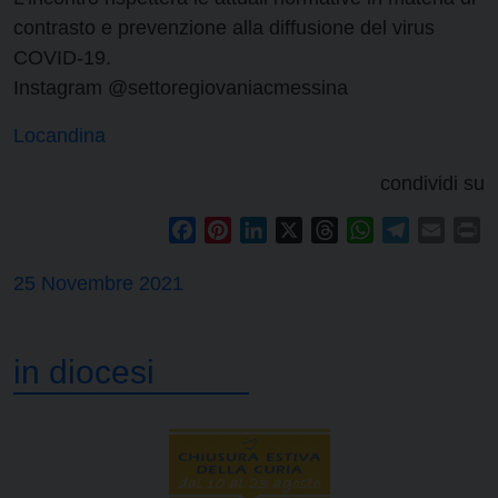
contrasto e prevenzione alla diffusione del virus
COVID-19.
Instagram @settoregiovaniacmessina
Locandina
condividi su
Facebook
Pinterest
LinkedIn
X
Threads
WhatsApp
Telegram
Email
Pr
25 Novembre 2021
in diocesi