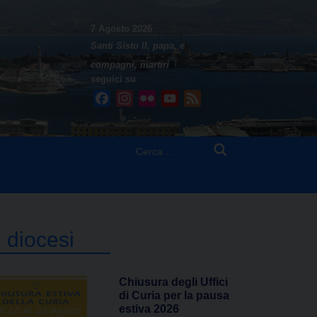
7 Agosto 2026
Santi Sisto II, papa, e
compagni, martiri
seguici su
Facebook
Instagram
Flickr
YouTube
Feed
Ricerca
per:
n diocesi
Chiusura degli Uffici
di Curia per la pausa
estiva 2026