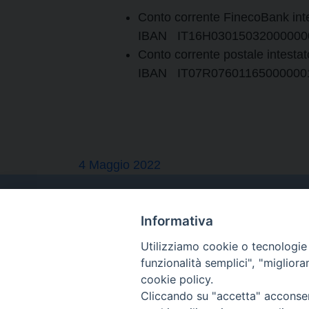
Conto corrente FinecoBank inte
IBAN IT16H03015032000000
Conto corrente postale intesta
IBAN IT07R07601165000000
4 Maggio 2022
Informativa
Utilizziamo cookie o tecnologie s
funzionalità semplici", "miglior
cookie policy.
Cliccando su "accetta" acconsent