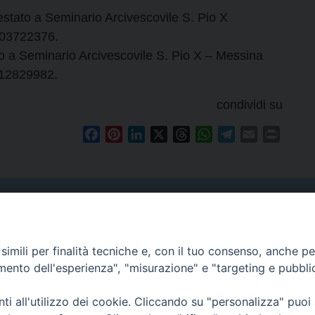
stato a Seminario Arcivescovile S. Pio X
03722376.
to a Seminario Arcivescovile S. Pio X – Messina
12829982.
condividi su
Facebook
Pinterest
LinkedIn
X
Threads
WhatsApp
Telegram
Email
Print
Curia
imili per finalità tecniche e, con il tuo consenso, anche per 
Indirizzo
amento dell'esperienza", "misurazione" e "targeting e pubbli
Via Garibaldi, 67 - 98122
Messina (ME)
i all'utilizzo dei cookie. Cliccando su "personalizza" puoi