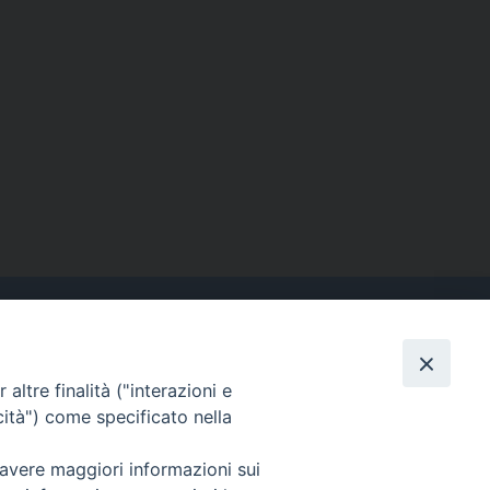
altre finalità ("interazioni e
Contatti
cità") come specificato nella
Tel. 090.6684111 - Fax.
090.6684206
 avere maggiori informazioni sui
arcivescovo.messina@tin.it