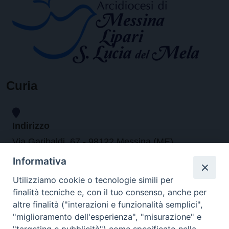
Curia
Indirizzo
Via Garibaldi, 67 - 98122 Messina (ME)
Informativa
Orari
Utilizziamo cookie o tecnologie simili per
finalità tecniche e, con il tuo consenso, anche per
da lunedi al venerdi dalle ore 9.30 alle 12.30
altre finalità ("interazioni e funzionalità semplici",
"miglioramento dell'esperienza", "misurazione" e