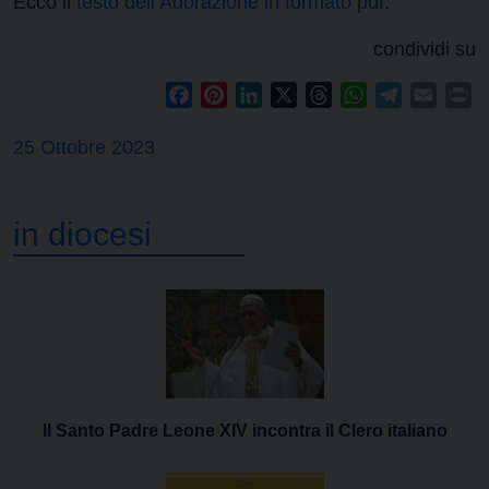
Ecco il
testo dell’Adorazione in formato pdf
.
condividi su
Facebook
Pinterest
LinkedIn
X
Threads
WhatsApp
Telegram
Email
Pr
25 Ottobre 2023
in diocesi
Il Santo Padre Leone XIV incontra il Clero italiano