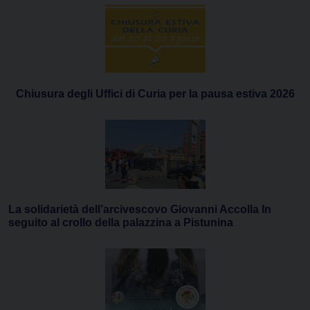
Chiusura degli Uffici di Curia per la pausa estiva 2026
La solidarietà dell’arcivescovo Giovanni Accolla In
seguito al crollo della palazzina a Pistunina