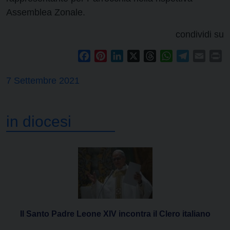
Assemblea Zonale.
condividi su
Facebook
Pinterest
LinkedIn
X
Threads
WhatsApp
Telegram
Email
Pr
7 Settembre 2021
in diocesi
Il Santo Padre Leone XIV incontra il Clero italiano