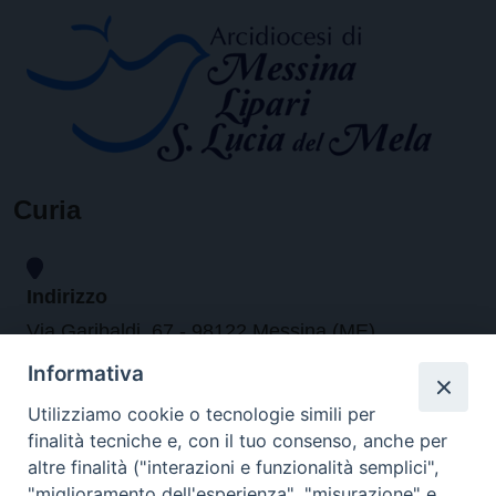
Curia
Indirizzo
Via Garibaldi, 67 - 98122 Messina (ME)
Informativa
Orari
Utilizziamo cookie o tecnologie simili per
finalità tecniche e, con il tuo consenso, anche per
da lunedi al venerdi dalle ore 9.30 alle 12.30
altre finalità ("interazioni e funzionalità semplici",
"miglioramento dell'esperienza", "misurazione" e