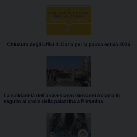
Chiusura degli Uffici di Curia per la pausa estiva 2026
La solidarietà dell’arcivescovo Giovanni Accolla In
seguito al crollo della palazzina a Pistunina