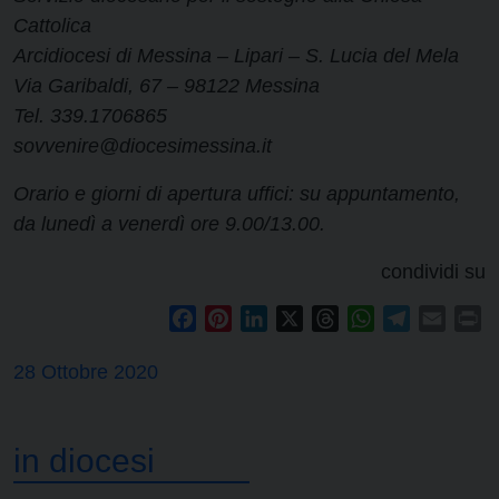
Cattolica
Arcidiocesi di Messina – Lipari – S. Lucia del Mela
Via Garibaldi, 67 – 98122 Messina
Tel. 339.1706865
sovvenire@diocesimessina.it
Orario e giorni di apertura uffici: su appuntamento,
da lunedì a venerdì ore 9.00/13.00.
condividi su
Facebook
Pinterest
LinkedIn
X
Threads
WhatsApp
Telegram
Email
Pr
28 Ottobre 2020
in diocesi