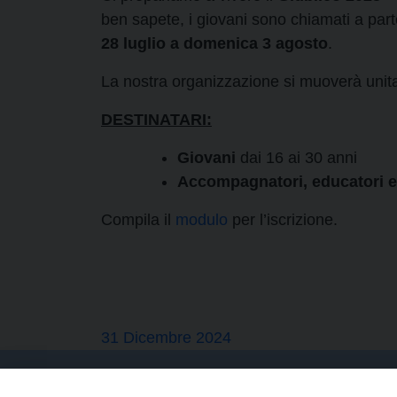
ben sapete, i giovani sono chiamati a pa
28 luglio a domenica 3 agosto
.
La nostra organizzazione si muoverà uni
DESTINATARI:
Giovani
dai 16 ai 30 anni
Accompagnatori, educatori e
Compila il
modulo
per l’iscrizione.
31 Dicembre 2024