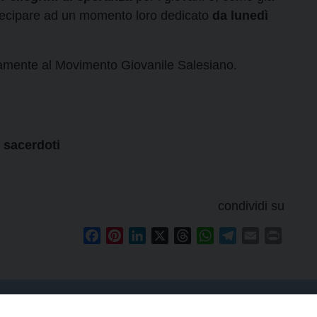
rtecipare ad un momento loro dedicato
da lunedì
tamente al Movimento Giovanile Salesiano.
 sacerdoti
condividi su
Facebook
Pinterest
LinkedIn
X
Threads
WhatsApp
Telegram
Email
Print