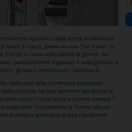
inistratore Apostolico della nostra Arcidiocesi è
ggi lunedì 6 marzo, presso la casa “San Paolo”; in
a. Entrato in coma nella mattina di giovedì, nei
i erano particolarmente aggravate e nella giornata di
antoro, gli aveva amministrato i sacramenti.
lla, dalla sede della Conferenza Episcopale
ri della sessione, ha fatto pervenire alla diocesi di
lio della nostra Chiesa locale e domani, martedì 7
no luogo della Concattedrale di Taranto alle ore
i di affetto e gratitudine di tutta l’Arcidiocesi