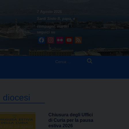
7 Agosto 2026
Santi Sisto II, papa, e
compagni, martiri
seguici su
Facebook
Instagram
Flickr
YouTube
Feed
Ricerca
per:
n diocesi
Chiusura degli Uffici
di Curia per la pausa
estiva 2026