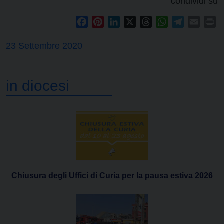
condividi su
Facebook
Pinterest
LinkedIn
X
Threads
WhatsApp
Telegram
Email
Pr
23 Settembre 2020
in diocesi
Chiusura degli Uffici di Curia per la pausa estiva 2026