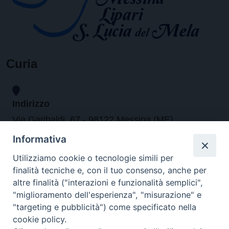
Curia
Indirizzo
Via Garibaldi, 67 - 98122 Messina (ME)
Informativa
Orari
Utilizziamo cookie o tecnologie simili per
finalità tecniche e, con il tuo consenso, anche per
da lunedi al venerdi dalle ore 9.30 alle 12.30
altre finalità ("interazioni e funzionalità semplici",
"miglioramento dell'esperienza", "misurazione" e
"targeting e pubblicità") come specificato nella
Contatti
cookie policy.