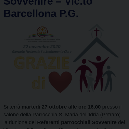
Sovvenire – Vic.to
Barcellona P.G.
Si terrà
martedì 27 ottobre alle ore 16.00
presso il
salone della Parrocchia S. Maria dell’Idria (Petraro)
la riunione dei
Referenti parrocchiali Sovvenire
del