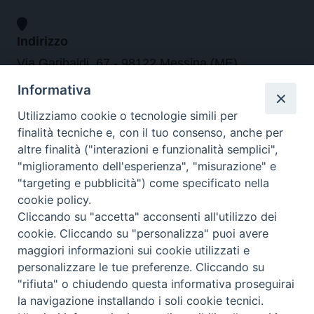
Indirizzo
Via Garibaldi, 67 - 98122 Messina (ME)
Informativa
Orari
Utilizziamo cookie o tecnologie simili per
finalità tecniche e, con il tuo consenso, anche per
da lunedi al venerdi dalle ore 9.30 alle 12.30
altre finalità ("interazioni e funzionalità semplici",
"miglioramento dell'esperienza", "misurazione" e
"targeting e pubblicità") come specificato nella
Contatti
cookie policy.
Cliccando su "accetta" acconsenti all'utilizzo dei
Tel. 090.6684111 - Fax. 090.6684206
cookie. Cliccando su "personalizza" puoi avere
arcivescovo.messina@tin.it
maggiori informazioni sui cookie utilizzati e
personalizzare le tue preferenze. Cliccando su
Canali social
"rifiuta" o chiudendo questa informativa proseguirai
la navigazione installando i soli cookie tecnici.