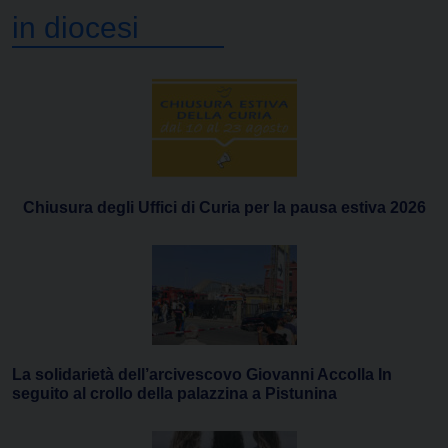
in diocesi
Chiusura degli Uffici di Curia per la pausa estiva 2026
La solidarietà dell’arcivescovo Giovanni Accolla In
seguito al crollo della palazzina a Pistunina