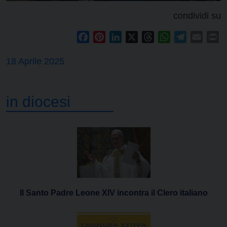
condividi su
Facebook
Pinterest
LinkedIn
X
Threads
WhatsApp
Telegram
Email
Pr
18 Aprile 2025
in diocesi
Il Santo Padre Leone XIV incontra il Clero italiano