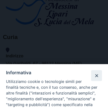
Curia
Indirizzo
Via Garibaldi, 67 - 98122 Messina (ME)
Informativa
Orari
Utilizziamo cookie o tecnologie simili per
finalità tecniche e, con il tuo consenso, anche per
da lunedi al venerdi dalle ore 9.30 alle 12.30
altre finalità ("interazioni e funzionalità semplici",
"miglioramento dell'esperienza", "misurazione" e
"targeting e pubblicità") come specificato nella
Contatti