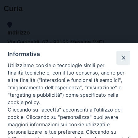
Curia
Indirizzo
Via Garibaldi, 67 - 98122 Messina (ME)
Informativa
Orari
Utilizziamo cookie o tecnologie simili per
finalità tecniche e, con il tuo consenso, anche per
da lunedi al venerdi dalle ore 9.30 alle 12.30
altre finalità ("interazioni e funzionalità semplici",
"miglioramento dell'esperienza", "misurazione" e
"targeting e pubblicità") come specificato nella
Contatti
cookie policy.
Cliccando su "accetta" acconsenti all'utilizzo dei
Tel. 090.6684111 - Fax. 090.6684206
cookie. Cliccando su "personalizza" puoi avere
arcivescovo.messina@tin.it
maggiori informazioni sui cookie utilizzati e
personalizzare le tue preferenze. Cliccando su
Canali social