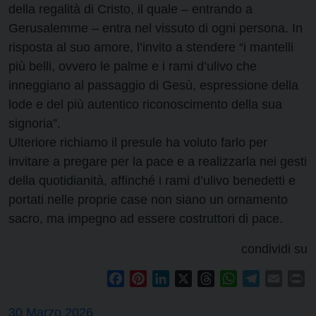
della regalità di Cristo, il quale – entrando a
Gerusalemme – entra nel vissuto di ogni persona. In
risposta al suo amore, l’invito a stendere “i mantelli
più belli, ovvero le palme e i rami d’ulivo che
inneggiano al passaggio di Gesù, espressione della
lode e del più autentico riconoscimento della sua
signoria”.
Ulteriore richiamo il presule ha voluto farlo per
invitare a pregare per la pace e a realizzarla nei gesti
della quotidianità, affinché i rami d’ulivo benedetti e
portati nelle proprie case non siano un ornamento
sacro, ma impegno ad essere costruttori di pace.
condividi su
Facebook
Pinterest
LinkedIn
X
Threads
WhatsApp
Telegram
Email
Pr
30 Marzo 2026