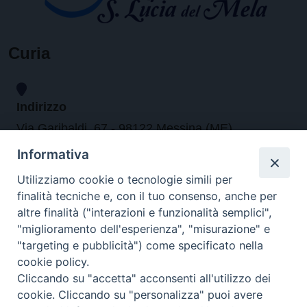
Curia
Indirizzo
Via Garibaldi, 67 - 98122 Messina (ME)
Informativa
Orari
Utilizziamo cookie o tecnologie simili per
finalità tecniche e, con il tuo consenso, anche per
da lunedi al venerdi dalle ore 9.30 alle 12.30
altre finalità ("interazioni e funzionalità semplici",
"miglioramento dell'esperienza", "misurazione" e
"targeting e pubblicità") come specificato nella
Contatti
cookie policy.
Cliccando su "accetta" acconsenti all'utilizzo dei
Tel. 090.6684111 - Fax. 090.6684206
cookie. Cliccando su "personalizza" puoi avere
arcivescovo.messina@tin.it