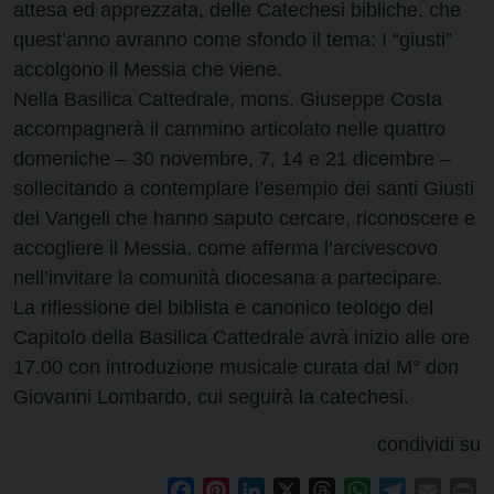
attesa ed apprezzata, delle Catechesi bibliche, che
quest’anno avranno come sfondo il tema: I “giusti”
accolgono il Messia che viene.
Nella Basilica Cattedrale, mons. Giuseppe Costa
accompagnerà il cammino articolato nelle quattro
domeniche – 30 novembre, 7, 14 e 21 dicembre –
sollecitando a contemplare l’esempio dei santi Giusti
dei Vangeli che hanno saputo cercare, riconoscere e
accogliere il Messia, come afferma l’arcivescovo
nell’invitare la comunità diocesana a partecipare.
La riflessione del biblista e canonico teologo del
Capitolo della Basilica Cattedrale avrà inizio alle ore
17.00 con introduzione musicale curata dal M° don
Giovanni Lombardo, cui seguirà la catechesi.
condividi su
Facebook
Pinterest
LinkedIn
X
Threads
WhatsApp
Telegram
Email
Pr