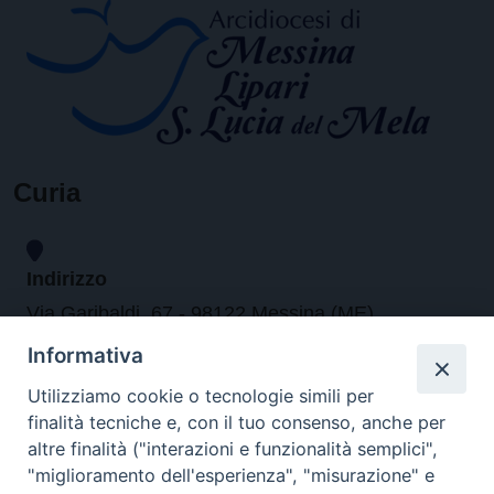
Curia
Indirizzo
Via Garibaldi, 67 - 98122 Messina (ME)
Informativa
Orari
Utilizziamo cookie o tecnologie simili per
finalità tecniche e, con il tuo consenso, anche per
da lunedi al venerdi dalle ore 9.30 alle 12.30
altre finalità ("interazioni e funzionalità semplici",
"miglioramento dell'esperienza", "misurazione" e