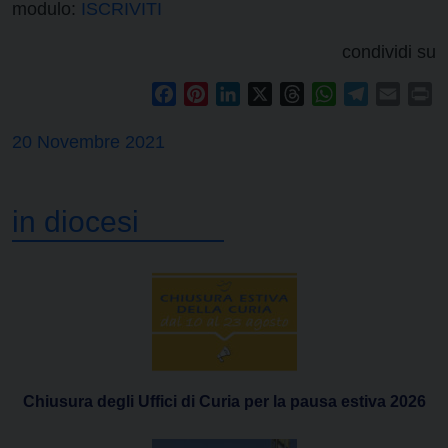
modulo:
ISCRIVITI
condividi su
Facebook
Pinterest
LinkedIn
X
Threads
WhatsApp
Telegram
Email
Pr
20 Novembre 2021
in diocesi
Chiusura degli Uffici di Curia per la pausa estiva 2026