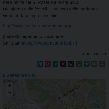
nella recita del S. Rosario alle ore 6:30.
Nel giorno della festa il Simulacro della Madonna
viene portato in processione.
http://www.arcipreturataormina.org/
[fonte Collegamento Nazionale
Santuari
https://www.santuaritaliani.it
]
condividi su
Facebook
Pinterest
LinkedIn
X
Threads
WhatsApp
Telegram
Email
Pr
8 Settembre 2023
+
−