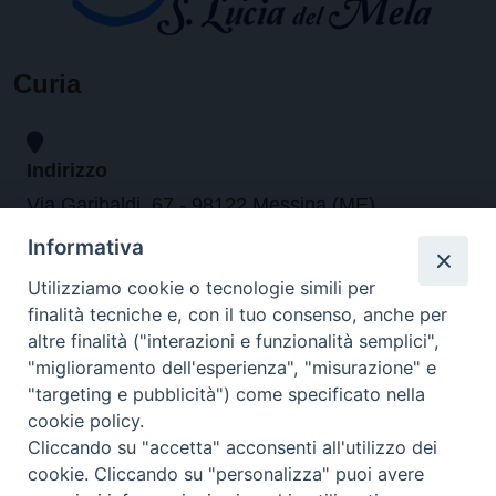
Curia
Indirizzo
Via Garibaldi, 67 - 98122 Messina (ME)
Informativa
Orari
Utilizziamo cookie o tecnologie simili per
finalità tecniche e, con il tuo consenso, anche per
da lunedi al venerdi dalle ore 9.30 alle 12.30
altre finalità ("interazioni e funzionalità semplici",
"miglioramento dell'esperienza", "misurazione" e
"targeting e pubblicità") come specificato nella
Contatti
cookie policy.
Cliccando su "accetta" acconsenti all'utilizzo dei
Tel. 090.6684111 - Fax. 090.6684206
cookie. Cliccando su "personalizza" puoi avere
arcivescovo.messina@tin.it