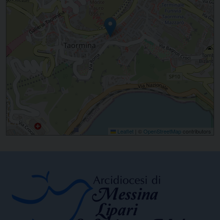
Leaflet
|
©
OpenStreetMap
contributors