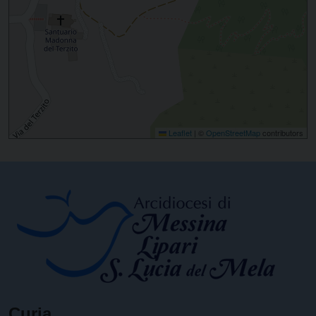
Leaflet
|
©
OpenStreetMap
contributors
Curia