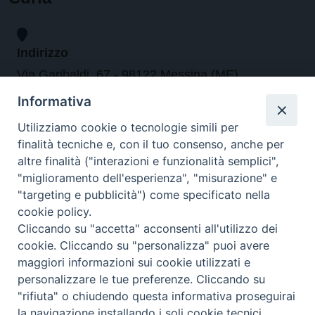
Indirizzo
Via Garibaldi, 67 - 98122 Messina (ME)
Informativa
Orari
Utilizziamo cookie o tecnologie simili per
finalità tecniche e, con il tuo consenso, anche per
da lunedi al venerdi dalle ore 9.30 alle 12.30
altre finalità ("interazioni e funzionalità semplici",
"miglioramento dell'esperienza", "misurazione" e
"targeting e pubblicità") come specificato nella
Contatti
cookie policy.
Cliccando su "accetta" acconsenti all'utilizzo dei
Tel. 090.6684111 - Fax. 090.6684206
cookie. Cliccando su "personalizza" puoi avere
arcivescovo.messina@tin.it
maggiori informazioni sui cookie utilizzati e
personalizzare le tue preferenze. Cliccando su
Canali social
"rifiuta" o chiudendo questa informativa proseguirai
la navigazione installando i soli cookie tecnici.