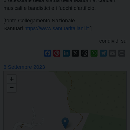
processione della statua della Madonna, concerti
musicali e bandistici e i fuochi d’artificio.
[fonte Collegamento Nazionale
Santuari
https://www.santuaritaliani.it
]
condividi su
Facebook
Pinterest
LinkedIn
X
Threads
WhatsApp
Telegram
Email
Pr
8 Settembre 2023
+
−