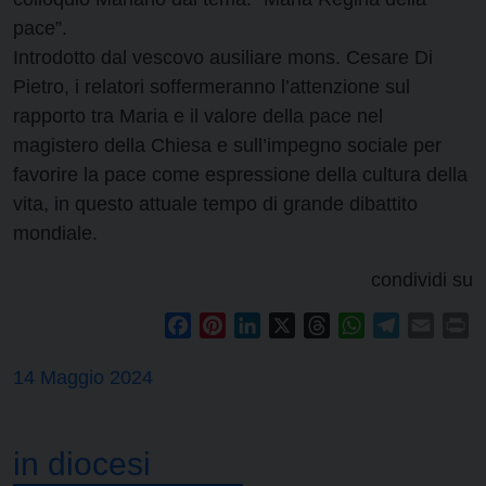
pace”.
Introdotto dal vescovo ausiliare mons. Cesare Di
Pietro, i relatori soffermeranno l’attenzione sul
rapporto tra Maria e il valore della pace nel
magistero della Chiesa e sull’impegno sociale per
favorire la pace come espressione della cultura della
vita, in questo attuale tempo di grande dibattito
mondiale.
condividi su
Facebook
Pinterest
LinkedIn
X
Threads
WhatsApp
Telegram
Email
Pr
14 Maggio 2024
in diocesi