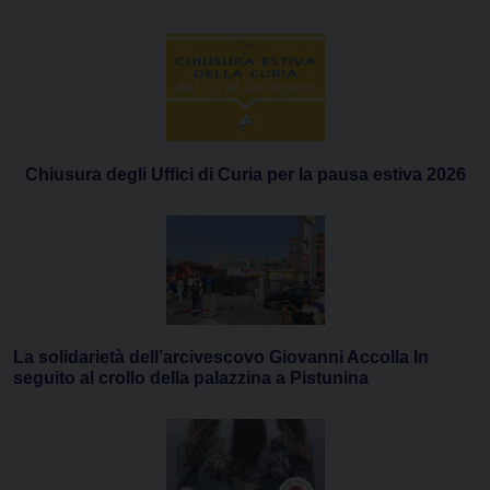
Chiusura degli Uffici di Curia per la pausa estiva 2026
La solidarietà dell’arcivescovo Giovanni Accolla In
seguito al crollo della palazzina a Pistunina