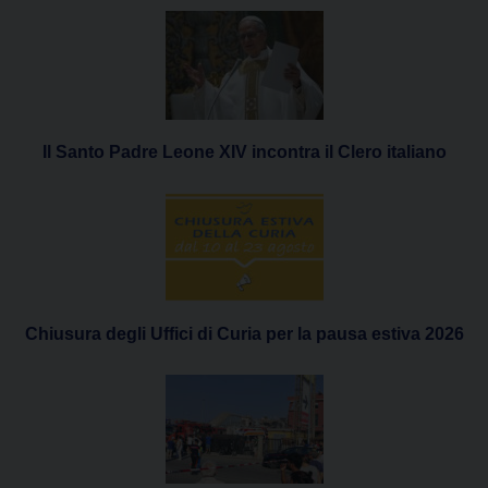
Il Santo Padre Leone XIV incontra il Clero italiano
Chiusura degli Uffici di Curia per la pausa estiva 2026