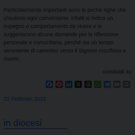
Particolarmente importanti sono le poche righe che
chiudono ogni conversione. Infatti si indica un
impegno o comportamento da vivere e si
suggeriscono alcune domande per la riflessione
personale e comunitaria, perché sia un tempo
veramente di cammino verso il Signore crocifisso e
risorto.
condividi su
Facebook
Pinterest
LinkedIn
X
Threads
WhatsApp
Telegram
Email
Pr
22 Febbraio 2022
in diocesi