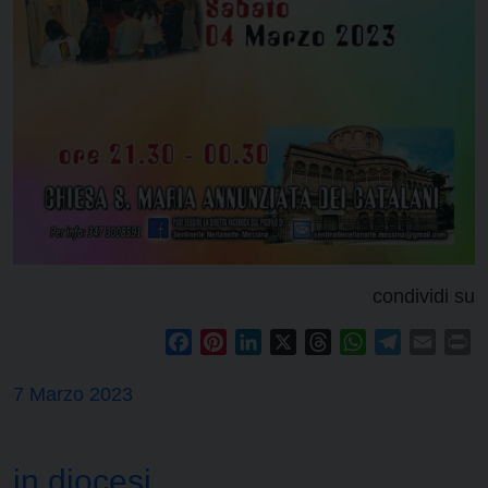
condividi su
Facebook
Pinterest
LinkedIn
X
Threads
WhatsApp
Telegram
Email
Pr
7 Marzo 2023
in diocesi