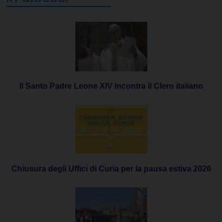
Il Santo Padre Leone XIV incontra il Clero italiano
Chiusura degli Uffici di Curia per la pausa estiva 2026