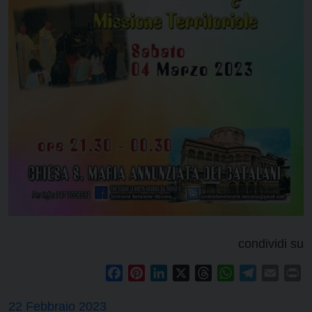
condividi su
Facebook
Pinterest
LinkedIn
X
Threads
WhatsApp
Telegram
Email
Pr
22 Febbraio 2023