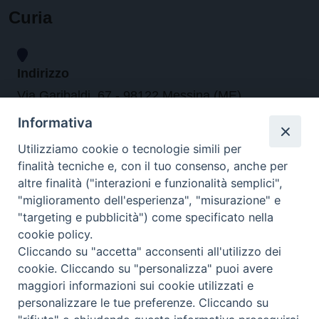
Curia
Indirizzo
Via Garibaldi, 67 - 98122 Messina (ME)
Informativa
Orari
Utilizziamo cookie o tecnologie simili per
finalità tecniche e, con il tuo consenso, anche per
da lunedi al venerdi dalle ore 9.30 alle 12.30
altre finalità ("interazioni e funzionalità semplici",
"miglioramento dell'esperienza", "misurazione" e
"targeting e pubblicità") come specificato nella
Contatti
cookie policy.
Cliccando su "accetta" acconsenti all'utilizzo dei
Tel. 090.6684111 - Fax. 090.6684206
cookie. Cliccando su "personalizza" puoi avere
arcivescovo.messina@tin.it
maggiori informazioni sui cookie utilizzati e
personalizzare le tue preferenze. Cliccando su
Canali social