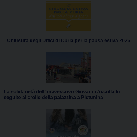
Chiusura degli Uffici di Curia per la pausa estiva 2026
La solidarietà dell’arcivescovo Giovanni Accolla In
seguito al crollo della palazzina a Pistunina