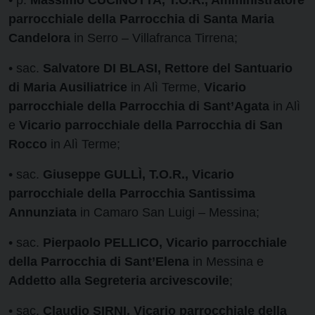
• p.
Massimo CUCINOTTA, T.O.R., Amministratore
parrocchiale della Parrocchia di Santa Maria
Candelora
in Serro – Villafranca Tirrena;
• sac.
Salvatore DI BLASI, Rettore del Santuario
di Maria Ausiliatrice
in Alì Terme,
Vicario
parrocchiale della Parrocchia di Sant’Agata
in Alì
e
Vicario parrocchiale della Parrocchia di San
Rocco
in Alì Terme;
• sac.
Giuseppe GULLÌ, T.O.R., Vicario
parrocchiale della Parrocchia Santissima
Annunziata
in Camaro San Luigi – Messina;
• sac.
Pierpaolo PELLICO, Vicario parrocchiale
della Parrocchia di Sant’Elena
in Messina e
Addetto alla Segreteria arcivescovile
;
• sac.
Claudio SIRNI, Vicario parrocchiale della