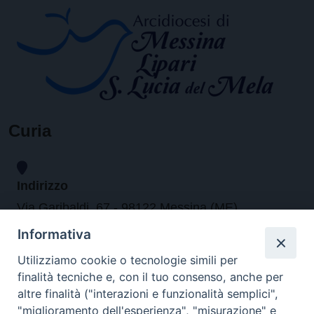
Curia
Indirizzo
Via Garibaldi, 67 - 98122 Messina (ME)
Informativa
Orari
Utilizziamo cookie o tecnologie simili per
finalità tecniche e, con il tuo consenso, anche per
da lunedi al venerdi dalle ore 9.30 alle 12.30
altre finalità ("interazioni e funzionalità semplici",
"miglioramento dell'esperienza", "misurazione" e