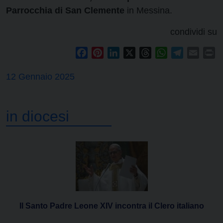
Parrocchia di San Clemente
in Messina.
condividi su
Facebook
Pinterest
LinkedIn
X
Threads
WhatsApp
Telegram
Email
Pr
12 Gennaio 2025
in diocesi
Il Santo Padre Leone XIV incontra il Clero italiano