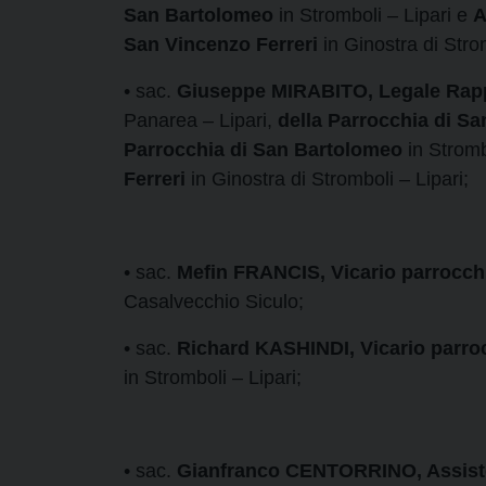
San Bartolomeo
in Stromboli – Lipari e
A
San Vincenzo Ferreri
in Ginostra di Strom
• sac.
Giuseppe MIRABITO, Legale Rappr
Panarea – Lipari,
della
Parrocchia di Sa
Parrocchia di San Bartolomeo
in Stromb
Ferreri
in Ginostra di Stromboli – Lipari;
• sac.
Mefin FRANCIS, Vicario parrocchi
Casalvecchio Siculo;
• sac.
Richard KASHINDI, Vicario parroc
in Stromboli – Lipari;
• sac.
Gianfranco CENTORRINO, Assisten