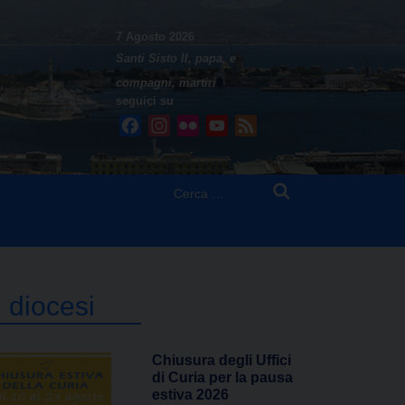
7 Agosto 2026
Santi Sisto II, papa, e
compagni, martiri
seguici su
Facebook
Instagram
Flickr
YouTube
Feed
Ricerca
per:
n diocesi
Chiusura degli Uffici
di Curia per la pausa
estiva 2026