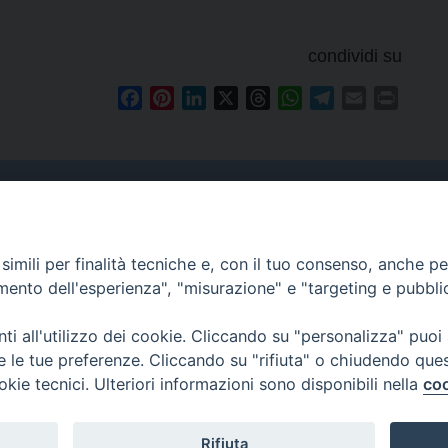
condividi su
Facebook
Pinterest
LinkedIn
X
Threads
WhatsApp
Telegram
Email
Print
Curia
imili per finalità tecniche e, con il tuo consenso, anche per 
Indirizzo
amento dell'esperienza", "misurazione" e "targeting e pubbli
Via Garibaldi, 67 - 98122
Messina (ME)
i all'utilizzo dei cookie. Cliccando su "personalizza" puoi
re le tue preferenze. Cliccando su "rifiuta" o chiudendo que
Orari
okie tecnici. Ulteriori informazioni sono disponibili nella
coo
da lunedi al venerdi dalle ore
9.30 alle 12.30
Rifiuta