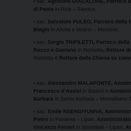
• sac.
Agostino GIACALONE, Parroco del
di Paola
in Rina – Savoca;
• sac.
Salvatore PULEO, Parroco della P
Biagio
in Altolia e Molino – Messina;
• sac.
Sergio TRIFILETTI, Parroco della
Rocco e Gaetano
in Rometta
, Rettore 
Rometta e
Rettore della Chiesa ex con
• sac.
Alessandro MALAPONTE, Amminist
Francesco d’Assisi
in Basicò e
Amminist
Barbara
in Santa Barbara – Montalbano E
• sac.
Emile NSENGIYUMVA, Amministrato
Pietro
in Panarea – Lipari,
Amministrator
Vincenzo Ferreri
in Stromboli – Lipari,
Am