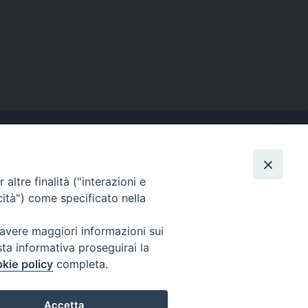
altre finalità ("interazioni e
Contatti
cità") come specificato nella
Tel. 090.6684111 - Fax.
090.6684206
 avere maggiori informazioni sui
arcivescovo.messina@tin.it
sta informativa proseguirai la
kie policy
completa.
Canali social
Accetta