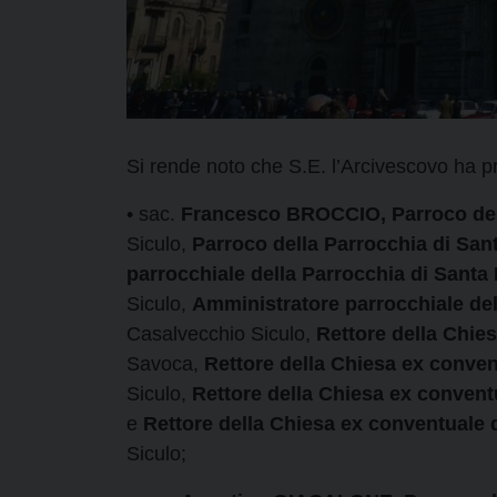
Si rende noto che S.E. l’Arcivescovo ha p
• sac.
Francesco BROCCIO, Parroco dell
Siculo,
Parroco della
Parrocchia di San
parrocchiale della Parrocchia di Santa 
Siculo,
Amministratore parrocchiale del
Casalvecchio Siculo,
Rettore della Chie
Savoca,
Rettore
della Chiesa ex conven
Siculo,
Rettore
della
Chiesa ex conventu
e
Rettore
della Chiesa ex conventuale 
Siculo;