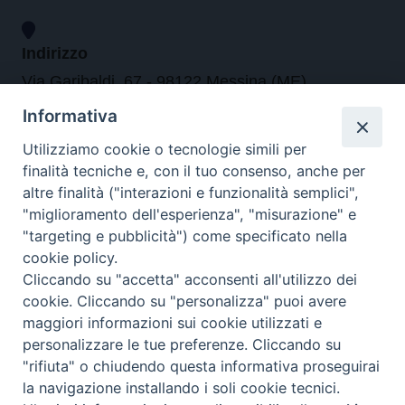
Indirizzo
Via Garibaldi, 67 - 98122 Messina (ME)
Informativa
Orari
Utilizziamo cookie o tecnologie simili per
finalità tecniche e, con il tuo consenso, anche per
da lunedi al venerdi dalle ore 9.30 alle 12.30
altre finalità ("interazioni e funzionalità semplici",
"miglioramento dell'esperienza", "misurazione" e
"targeting e pubblicità") come specificato nella
Contatti
cookie policy.
Cliccando su "accetta" acconsenti all'utilizzo dei
Tel. 090.6684111 - Fax. 090.6684206
cookie. Cliccando su "personalizza" puoi avere
arcivescovo.messina@tin.it
maggiori informazioni sui cookie utilizzati e
personalizzare le tue preferenze. Cliccando su
Canali social
"rifiuta" o chiudendo questa informativa proseguirai
la navigazione installando i soli cookie tecnici.