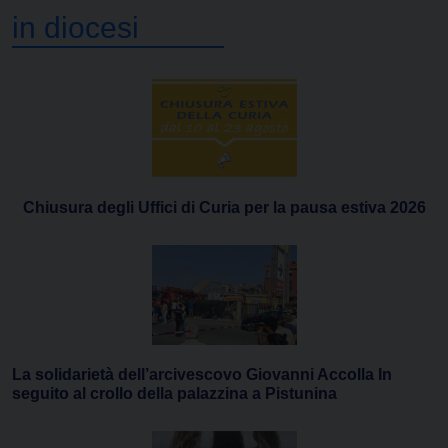
in diocesi
Chiusura degli Uffici di Curia per la pausa estiva 2026
La solidarietà dell’arcivescovo Giovanni Accolla In
seguito al crollo della palazzina a Pistunina