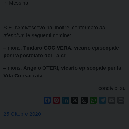
in Messina.
S.E. l’Arcivescovo ha, inoltre, confermato
ad
triennium
le seguenti nomine:
– mons.
Tindaro COCIVERA, vicario episcopale
per l’Apostolato dei Laici
;
– mons.
Angelo OTERI, vicario episcopale per la
Vita Consacrata
.
condividi su
Facebook
Pinterest
LinkedIn
X
Threads
WhatsApp
Telegram
Email
Pr
25 Ottobre 2020