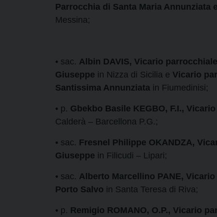
Parrocchia di Santa Maria Annunziata
Messina;
• sac.
Albin DAVIS,
Vicario parrocchial
Giuseppe
in Nizza di Sicilia e
Vicario pa
Santissima Annunziata
in Fiumedinisi;
• p.
Gbekbo Basile KEGBO, F.I., Vicario
Calderà – Barcellona P.G.;
• sac.
Fresnel Philippe OKANDZA, Vicari
Giuseppe
in Filicudi – Lipari;
• sac.
Alberto Marcellino PANE, Vicario 
Porto Salvo
in Santa Teresa di Riva;
• p.
Remigio ROMANO, O.P., Vicario par