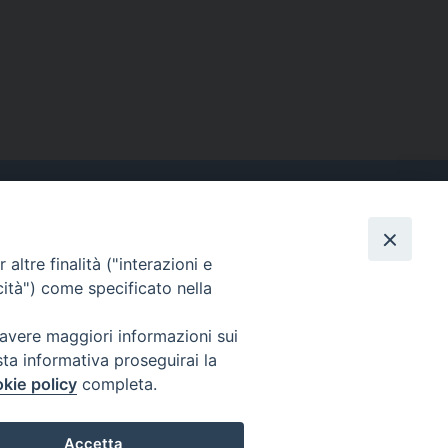
altre finalità ("interazioni e
Contatti
cità") come specificato nella
Tel. 090.6684111 - Fax.
090.6684206
 avere maggiori informazioni sui
arcivescovo.messina@tin.it
sta informativa proseguirai la
kie policy
completa.
Canali social
Accetta