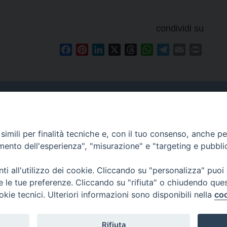
condividi su
Facebook
Pinterest
LinkedIn
X
Threads
WhatsApp
Telegram
Email
Print
Curia
imili per finalità tecniche e, con il tuo consenso, anche per 
Indirizzo
amento dell'esperienza", "misurazione" e "targeting e pubbli
Via Garibaldi, 67 - 98122
Messina (ME)
i all'utilizzo dei cookie. Cliccando su "personalizza" puoi
re le tue preferenze. Cliccando su "rifiuta" o chiudendo que
Orari
okie tecnici. Ulteriori informazioni sono disponibili nella
coo
da lunedi al venerdi dalle ore
9.30 alle 12.30
Rifiuta