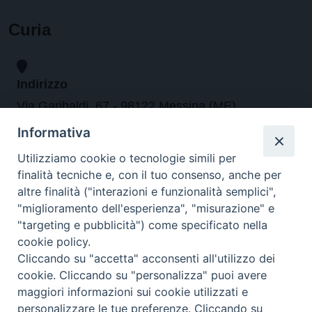
Curia
Indirizzo
Via Garibaldi, 67 - 98122 Messina (ME)
Informativa
Orari
Utilizziamo cookie o tecnologie simili per
finalità tecniche e, con il tuo consenso, anche per
da lunedi al venerdi dalle ore 9.30 alle 12.30
altre finalità ("interazioni e funzionalità semplici",
"miglioramento dell'esperienza", "misurazione" e
"targeting e pubblicità") come specificato nella
Contatti
cookie policy.
Cliccando su "accetta" acconsenti all'utilizzo dei
Tel. 090.6684111 - Fax. 090.6684206
cookie. Cliccando su "personalizza" puoi avere
arcivescovo.messina@tin.it
maggiori informazioni sui cookie utilizzati e
personalizzare le tue preferenze. Cliccando su