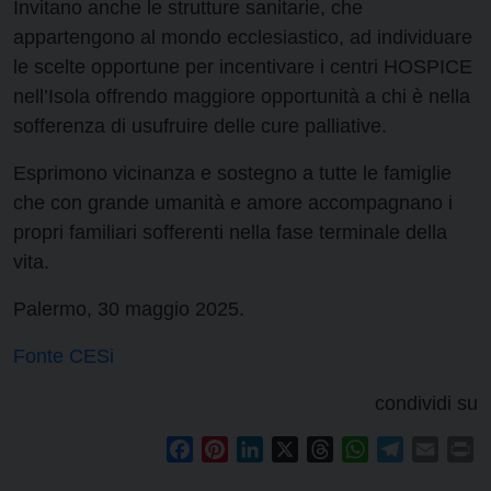
Invitano anche le strutture sanitarie, che
appartengono al mondo ecclesiastico, ad individuare
le scelte opportune per incentivare i centri HOSPICE
nell’Isola offrendo maggiore opportunità a chi è nella
sofferenza di usufruire delle cure palliative.
Esprimono vicinanza e sostegno a tutte le famiglie
che con grande umanità e amore accompagnano i
propri familiari sofferenti nella fase terminale della
vita.
Palermo, 30 maggio 2025.
Fonte CESi
condividi su
Facebook
Pinterest
LinkedIn
X
Threads
WhatsApp
Telegram
Email
Pr