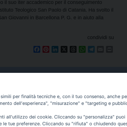
 il suo iter accademico per il conseguimento
stituto Teologico San Paolo di Catania. Ha svolto il
an Giovanni in Barcellona P. G. e in aiuto alla
condividi su
Facebook
Pinterest
LinkedIn
X
Threads
WhatsApp
Telegram
Email
Print
Curia
imili per finalità tecniche e, con il tuo consenso, anche per 
Indirizzo
amento dell'esperienza", "misurazione" e "targeting e pubbli
Via Garibaldi, 67 - 98122
Messina (ME)
i all'utilizzo dei cookie. Cliccando su "personalizza" puoi
re le tue preferenze. Cliccando su "rifiuta" o chiudendo que
Orari