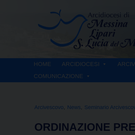
Skip
to
content
HOME
ARCIDIOCESI
ARCI
COMUNICAZIONE
Arcivescovo
News
Seminario Arcivescov
ORDINAZIONE PR