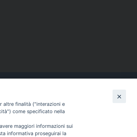
altre finalità ("interazioni e
Contatti
cità") come specificato nella
Tel. 090.6684111 - Fax.
090.6684206
 avere maggiori informazioni sui
arcivescovo.messina@tin.it
sta informativa proseguirai la