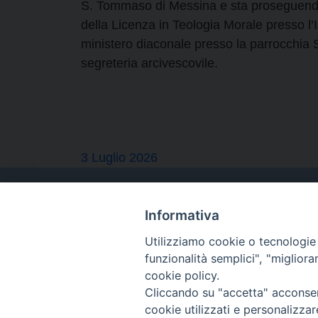
S. Tommaso di Messina e sta proseguendo
della Licenza in Teologia Morale presso l’I
ministero diaconale presso la parrocchia S
segreteria arcivescovile.
3 Luglio 2026
Informativa
Utilizziamo cookie o tecnologie s
funzionalità semplici", "miglior
cookie policy.
Cliccando su "accetta" acconsent
cookie utilizzati e personalizza