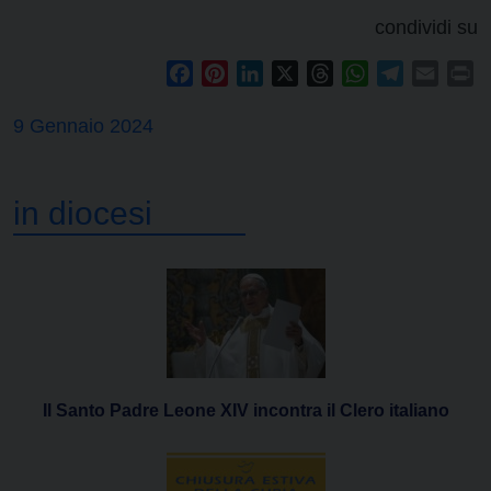
condividi su
Facebook
Pinterest
LinkedIn
X
Threads
WhatsApp
Telegram
Email
Pr
9 Gennaio 2024
in diocesi
Il Santo Padre Leone XIV incontra il Clero italiano