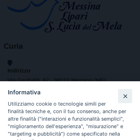
Curia
Indirizzo
Via Garibaldi, 67 - 98122 Messina (ME)
Informativa
Orari
Utilizziamo cookie o tecnologie simili per
finalità tecniche e, con il tuo consenso, anche per
da lunedi al venerdi dalle ore 9.30 alle 12.30
altre finalità ("interazioni e funzionalità semplici",
"miglioramento dell'esperienza", "misurazione" e
"targeting e pubblicità") come specificato nella
Contatti