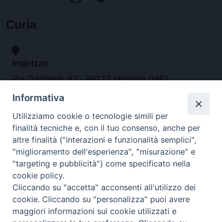
Curia
Indirizzo
Via Garibaldi, 67 - 98122 Messina (ME)
Informativa
Orari
Utilizziamo cookie o tecnologie simili per
finalità tecniche e, con il tuo consenso, anche per
da lunedi al venerdi dalle ore 9.30 alle 12.30
altre finalità ("interazioni e funzionalità semplici",
"miglioramento dell'esperienza", "misurazione" e
"targeting e pubblicità") come specificato nella
Contatti
cookie policy.
Cliccando su "accetta" acconsenti all'utilizzo dei
Tel. 090.6684111 - Fax. 090.6684206
cookie. Cliccando su "personalizza" puoi avere
arcivescovo.messina@tin.it
maggiori informazioni sui cookie utilizzati e