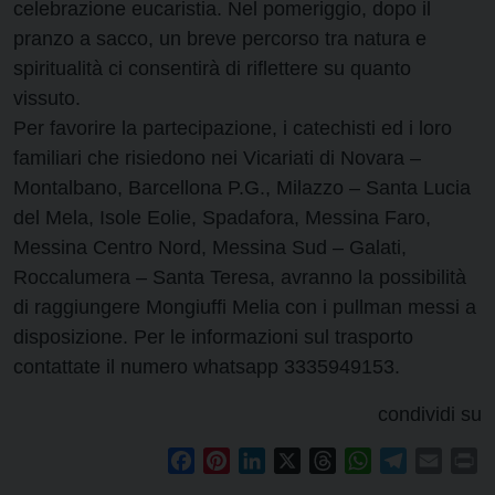
celebrazione eucaristia. Nel pomeriggio, dopo il
pranzo a sacco, un breve percorso tra natura e
spiritualità ci consentirà di riflettere su quanto
vissuto.
Per favorire la partecipazione, i catechisti ed i loro
familiari che risiedono nei Vicariati di Novara –
Montalbano, Barcellona P.G., Milazzo – Santa Lucia
del Mela, Isole Eolie, Spadafora, Messina Faro,
Messina Centro Nord, Messina Sud – Galati,
Roccalumera – Santa Teresa, avranno la possibilità
di raggiungere Mongiuffi Melia con i pullman messi a
disposizione. Per le informazioni sul trasporto
contattate il numero whatsapp 3335949153.
condividi su
Facebook
Pinterest
LinkedIn
X
Threads
WhatsApp
Telegram
Email
Pr