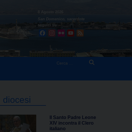
8 Agosto 2026
San Domenico, sacerdote
seguici su
Facebook
Instagram
Flickr
YouTube
Feed
Ricerca
per:
n diocesi
Il Santo Padre Leone
XIV incontra il Clero
italiano