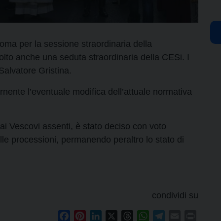
a Roma per la sessione straordinaria della
lto anche una seduta straordinaria della CESi. I
Salvatore Gristina.
nente l’eventuale modifica dell’attuale normativa
i Vescovi assenti, è stato deciso con voto
e processioni, permanendo peraltro lo stato di
condividi su
Facebook
Pinterest
LinkedIn
X
Threads
WhatsApp
Telegram
Email
Print