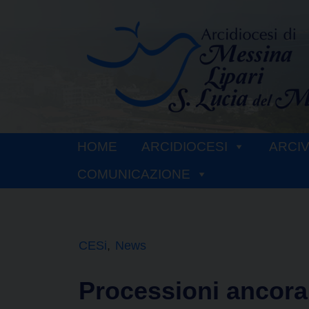
Skip
to
content
HOME
ARCIDIOCESI
ARCI
COMUNICAZIONE
CESi
News
Processioni ancor