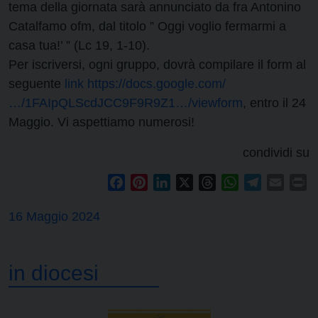
tema della giornata sarà annunciato da fra Antonino
Catalfamo ofm, dal titolo ” Oggi voglio fermarmi a
casa tua!’ ” (Lc 19, 1-10).
Per iscriversi, ogni gruppo, dovrà compilare il form al
seguente
link https://docs.google.com/
…/1FAIpQLScdJCC9F9R9Z1…/viewform
, entro il 24
Maggio. Vi aspettiamo numerosi!
condividi su
Facebook
Pinterest
LinkedIn
X
Threads
WhatsApp
Telegram
Email
Pr
16 Maggio 2024
in diocesi