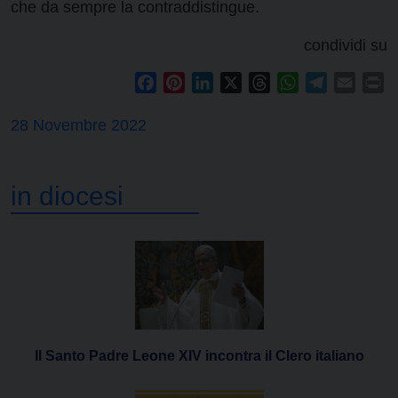
che da sempre la contraddistingue.
condividi su
Facebook
Pinterest
LinkedIn
X
Threads
WhatsApp
Telegram
Email
Pr
28 Novembre 2022
in diocesi
Il Santo Padre Leone XIV incontra il Clero italiano