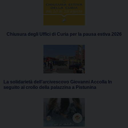
Chiusura degli Uffici di Curia per la pausa estiva 2026
La solidarietà dell’arcivescovo Giovanni Accolla In
seguito al crollo della palazzina a Pistunina