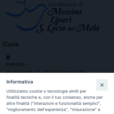
Curia
Indirizzo
Via Garibaldi, 67 - 98122 Messina (ME)
Informativa
Orari
Utilizziamo cookie o tecnologie simili per
finalità tecniche e, con il tuo consenso, anche per
da lunedi al venerdi dalle ore 9.30 alle 12.30
altre finalità ("interazioni e funzionalità semplici",
"miglioramento dell'esperienza", "misurazione" e