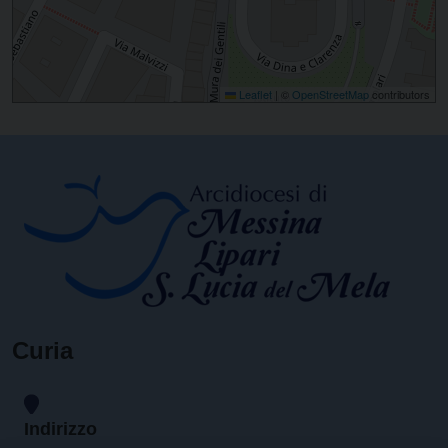
Leaflet
|
©
OpenStreetMap
contributors
Curia
Indirizzo