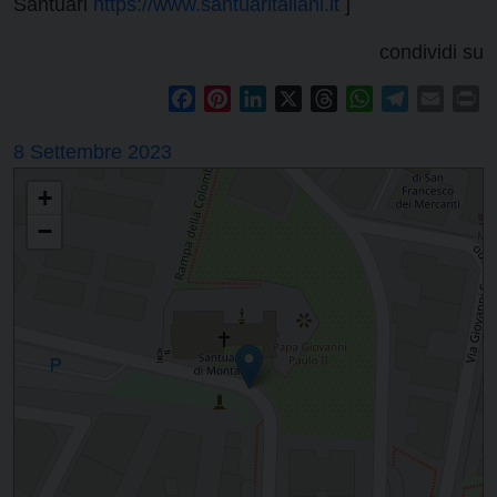
Santuari
https://www.santuaritaliani.it
]
condividi su
Facebook
Pinterest
LinkedIn
X
Threads
WhatsApp
Telegram
Email
Pr
8 Settembre 2023
+
−