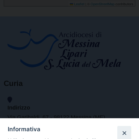
Leaflet
|
©
OpenStreetMap
contributors
Curia
Indirizzo
Via Garibaldi, 67 - 98122 Messina (ME)
Informativa