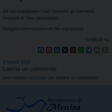
Ad accompagnare i vari momenti gli interventi
musicali di “Vox Harmoniae”.
Maggiori informazioni nei file soprastanti.
condividi su
Facebook
Pinterest
LinkedIn
X
Threads
WhatsApp
Telegram
Email
Pr
5 Marzo 2019
Lascia un commento
Devi essere
connesso
per inviare un commento.