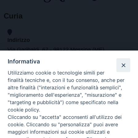
Curia
Indirizzo
Via Garibaldi, 67 - 98122 Messina (ME)
Informativa
Orari
Utilizziamo cookie o tecnologie simili per
finalità tecniche e, con il tuo consenso, anche per
da lunedi al venerdi dalle ore 9.30 alle 12.30
altre finalità ("interazioni e funzionalità semplici",
"miglioramento dell'esperienza", "misurazione" e
"targeting e pubblicità") come specificato nella
Contatti
cookie policy.
Cliccando su "accetta" acconsenti all'utilizzo dei
Tel. 090.6684111 - Fax. 090.6684206
cookie. Cliccando su "personalizza" puoi avere
arcivescovo.messina@tin.it
maggiori informazioni sui cookie utilizzati e