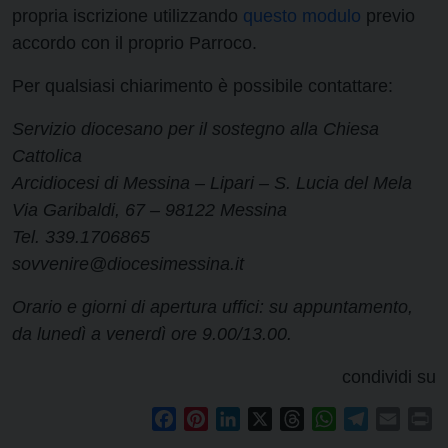
propria iscrizione utilizzando
questo modulo
previo
accordo con il proprio Parroco.
Per qualsiasi chiarimento è possibile contattare:
Servizio diocesano per il sostegno alla Chiesa
Cattolica
Arcidiocesi di Messina – Lipari – S. Lucia del Mela
Via Garibaldi, 67 – 98122 Messina
Tel. 339.1706865
sovvenire@diocesimessina.it
Orario e giorni di apertura uffici: su appuntamento,
da lunedì a venerdì ore 9.00/13.00.
condividi su
Facebook
Pinterest
LinkedIn
X
Threads
WhatsApp
Telegram
Email
Pr