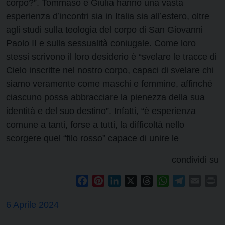
corpo?”. Tommaso e Giulia hanno una vasta
esperienza d’incontri sia in Italia sia all’estero, oltre
agli studi sulla teologia del corpo di San Giovanni
Paolo II e sulla sessualità coniugale. Come loro
stessi scrivono il loro desiderio è “svelare le tracce di
Cielo inscritte nel nostro corpo, capaci di svelare chi
siamo veramente come maschi e femmine, affinché
ciascuno possa abbracciare la pienezza della sua
identità e del suo destino”. Infatti, “è esperienza
comune a tanti, forse a tutti, la difficoltà nello
scorgere quel “filo rosso” capace di unire le
condividi su
Facebook
Pinterest
LinkedIn
X
Threads
WhatsApp
Telegram
Email
Pr
6 Aprile 2024