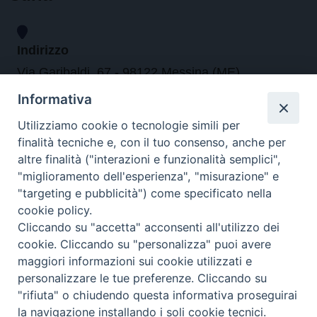
Indirizzo
Via Garibaldi, 67 - 98122 Messina (ME)
Informativa
Orari
Utilizziamo cookie o tecnologie simili per
finalità tecniche e, con il tuo consenso, anche per
da lunedi al venerdi dalle ore 9.30 alle 12.30
altre finalità ("interazioni e funzionalità semplici",
"miglioramento dell'esperienza", "misurazione" e
"targeting e pubblicità") come specificato nella
Contatti
cookie policy.
Cliccando su "accetta" acconsenti all'utilizzo dei
Tel. 090.6684111 - Fax. 090.6684206
cookie. Cliccando su "personalizza" puoi avere
arcivescovo.messina@tin.it
maggiori informazioni sui cookie utilizzati e
personalizzare le tue preferenze. Cliccando su
Canali social
"rifiuta" o chiudendo questa informativa proseguirai
la navigazione installando i soli cookie tecnici.