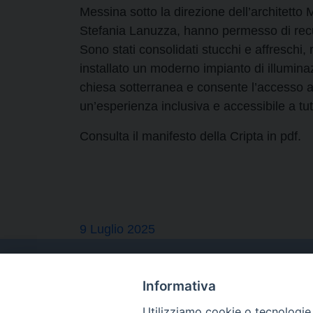
Messina sotto la direzione dell’architetto 
Stefania Lanuzza, hanno permesso di recu
Sono stati consolidati stucchi e affreschi,
installato un moderno impianto di illumina
chiesa sotterranea e consente l’accesso an
un’esperienza inclusiva e accessibile a tutt
Consulta il manifesto della Cripta in pdf.
9 Luglio 2025
Informativa
Utilizziamo cookie o tecnologie s