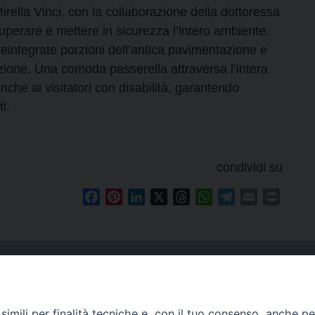
Mirella Vinci, con la collaborazione della dottoressa
perare e mettere in sicurezza l’intero ambiente.
 reintegrate porzioni dell’antica pavimentazione e
zione. Una comoda passerella attraversa l’intera
che ai visitatori con disabilità, garantendo
i.
condividi su
Facebook
Pinterest
LinkedIn
X
Threads
WhatsApp
Telegram
Email
Print
Curia
imili per finalità tecniche e, con il tuo consenso, anche per 
Indirizzo