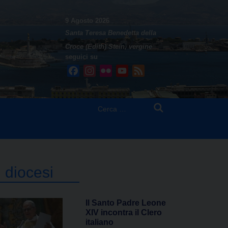
9 Agosto 2026
Santa Teresa Benedetta della
Croce (Edith) Stein, vergine
seguici su
Facebook
Instagram
Flickr
YouTube
Feed
Ricerca
per:
n diocesi
Il Santo Padre Leone
XIV incontra il Clero
italiano