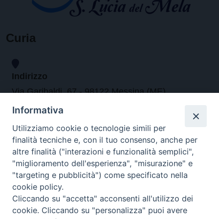
Curia
Indirizzo
Via Garibaldi, 67 - 98122 Messina (ME)
Informativa
Orari
Utilizziamo cookie o tecnologie simili per
finalità tecniche e, con il tuo consenso, anche per
da lunedi al venerdi dalle ore 9.30 alle 12.30
altre finalità ("interazioni e funzionalità semplici",
"miglioramento dell'esperienza", "misurazione" e
"targeting e pubblicità") come specificato nella
Contatti
cookie policy.
Cliccando su "accetta" acconsenti all'utilizzo dei
Tel. 090.6684111 - Fax. 090.6684206
cookie. Cliccando su "personalizza" puoi avere
arcivescovo.messina@tin.it