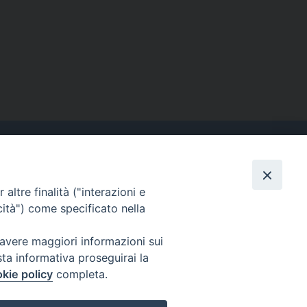
altre finalità ("interazioni e
Contatti
cità") come specificato nella
Tel. 090.6684111 - Fax.
090.6684206
 avere maggiori informazioni sui
arcivescovo.messina@tin.it
sta informativa proseguirai la
kie policy
completa.
Canali social