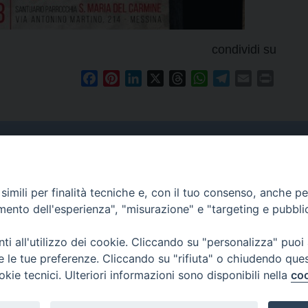
condividi su
Facebook
Pinterest
LinkedIn
X
Threads
WhatsApp
Telegram
Email
Print
Curia
imili per finalità tecniche e, con il tuo consenso, anche per 
Indirizzo
amento dell'esperienza", "misurazione" e "targeting e pubbli
Via Garibaldi, 67 - 98122
Messina (ME)
i all'utilizzo dei cookie. Cliccando su "personalizza" puoi
re le tue preferenze. Cliccando su "rifiuta" o chiudendo que
Orari
okie tecnici. Ulteriori informazioni sono disponibili nella
coo
da lunedi al venerdi dalle ore
9.30 alle 12.30