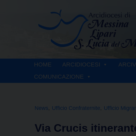
Skip
to
content
HOME
ARCIDIOCESI
ARCI
COMUNICAZIONE
News
Ufficio Confraternite
Ufficio Migra
Via Crucis itinerant