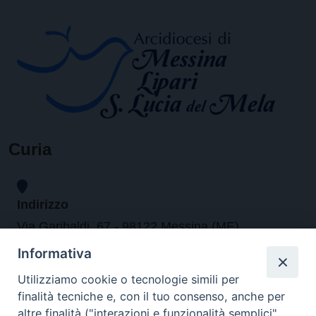
Curia
Indirizzo
Via Garibaldi, 67 - 98122 Messina (ME)
Informativa
Orari
Utilizziamo cookie o tecnologie simili per
finalità tecniche e, con il tuo consenso, anche per
da lunedi al venerdi dalle ore 9.30 alle 12.30
altre finalità ("interazioni e funzionalità semplici",