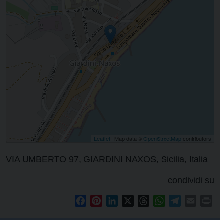
Leaflet
| Map data ©
OpenStreetMap
contributors
VIA UMBERTO 97, GIARDINI NAXOS, Sicilia, Italia
condividi su
Facebook
Pinterest
LinkedIn
X
Threads
WhatsApp
Telegram
Email
Pr