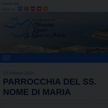
Skip
Santi Sisto II, papa, e compagni, martiri
7 Agosto 2026
Facebook
Instagram
Flickr
YouTube
Feed
to
seguici su:
content
13 Ottobre 2020
PARROCCHIA DEL SS.
NOME DI MARIA