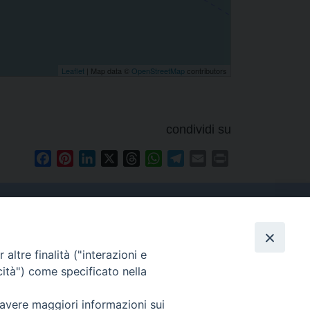
Leaflet
| Map data ©
OpenStreetMap
contributors
condividi su
Facebook
Pinterest
LinkedIn
X
Threads
WhatsApp
Telegram
Email
Print
altre finalità ("interazioni e
Contatti
cità") come specificato nella
Tel. 090.6684111 - Fax.
090.6684206
 avere maggiori informazioni sui