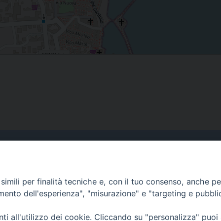
Curia
imili per finalità tecniche e, con il tuo consenso, anche per 
Indirizzo
amento dell'esperienza", "misurazione" e "targeting e pubbli
Via Garibaldi, 67 - 98122
Messina (ME)
i all'utilizzo dei cookie. Cliccando su "personalizza" puoi