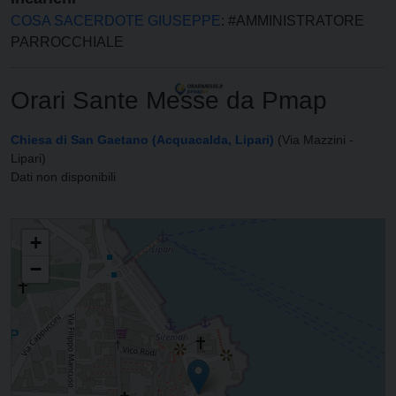
COSA SACERDOTE GIUSEPPE
: #AMMINISTRATORE
PARROCCHIALE
Orari Sante Messe da Pmap
Chiesa di San Gaetano (Acquacalda, Lipari)
(Via Mazzini -
Lipari)
Dati non disponibili
PARROCCHIA DI SAN GAETANO
+
−