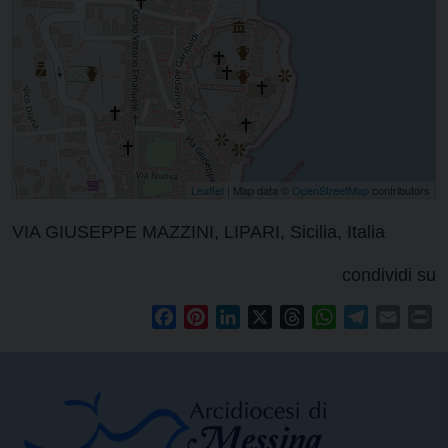
Leaflet
| Map data ©
OpenStreetMap
contributors
VIA GIUSEPPE MAZZINI, LIPARI, Sicilia, Italia
condividi su
Facebook
Pinterest
LinkedIn
X
Threads
WhatsApp
Telegram
Email
Pr