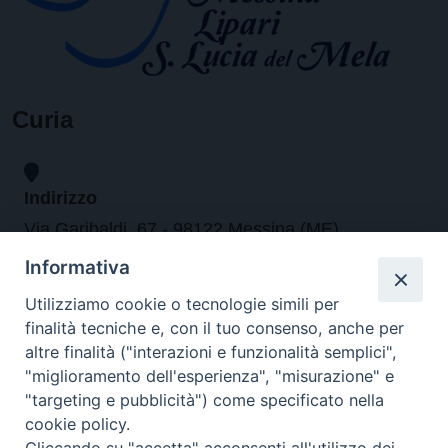
Curia
Indirizzo
Via Garibaldi, 67 - 98122 Messina (ME)
Informativa
Orari
Utilizziamo cookie o tecnologie simili per
finalità tecniche e, con il tuo consenso, anche per
da lunedi al venerdi dalle ore 9.30 alle 12.30
altre finalità ("interazioni e funzionalità semplici",
"miglioramento dell'esperienza", "misurazione" e
"targeting e pubblicità") come specificato nella
Contatti
cookie policy.