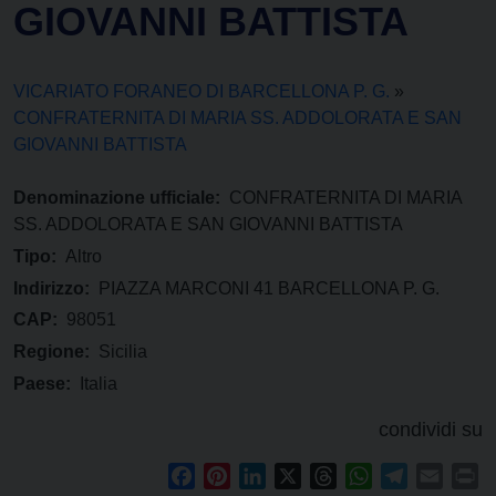
GIOVANNI BATTISTA
VICARIATO FORANEO DI BARCELLONA P. G.
»
CONFRATERNITA DI MARIA SS. ADDOLORATA E SAN
GIOVANNI BATTISTA
Denominazione ufficiale:
CONFRATERNITA DI MARIA
SS. ADDOLORATA E SAN GIOVANNI BATTISTA
Tipo:
Altro
Indirizzo:
PIAZZA MARCONI 41 BARCELLONA P. G.
CAP:
98051
Regione:
Sicilia
Paese:
Italia
condividi su
Facebook
Pinterest
LinkedIn
X
Threads
WhatsApp
Telegram
Email
Pr