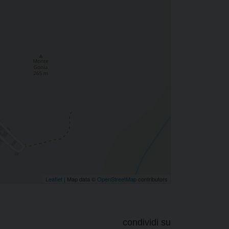
Leaflet
| Map data ©
OpenStreetMap
contributors
condividi su