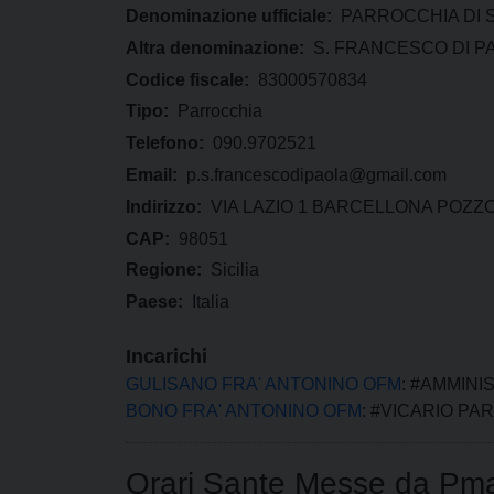
Denominazione ufficiale:
PARROCCHIA DI 
Altra denominazione:
S. FRANCESCO DI P
Codice fiscale:
83000570834
Tipo:
Parrocchia
Telefono:
090.9702521
Email:
p.s.francescodipaola@gmail.com
Indirizzo:
VIA LAZIO 1 BARCELLONA POZZ
CAP:
98051
Regione:
Sicilia
Paese:
Italia
Incarichi
GULISANO FRA' ANTONINO OFM
: #AMMIN
BONO FRA' ANTONINO OFM
: #VICARIO P
Orari Sante Messe da Pm