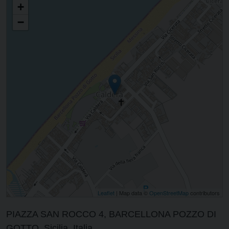
+
−
Leaflet
| Map data ©
OpenStreetMap
contributors
PIAZZA SAN ROCCO 4, BARCELLONA POZZO DI
GOTTO, Sicilia, Italia