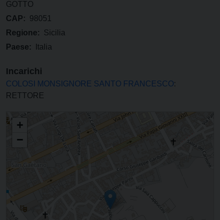
GOTTO
CAP:
98051
Regione:
Sicilia
Paese:
Italia
Incarichi
COLOSI MONSIGNORE SANTO FRANCESCO
:
RETTORE
CHIESA EX CONVENTUALE DI SAN FRANCESCO D'ASSISI CHIESA DEI
+
CAPPUCCINI
−