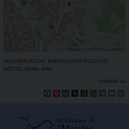
Leaflet
| Map data ©
OpenStreetMap
contributors
VIA CAPPUCCINI, BARCELLONA POZZO DI
GOTTO, Sicilia, Italia
condividi su
Facebook
Pinterest
LinkedIn
X
Threads
WhatsApp
Telegram
Email
Pr